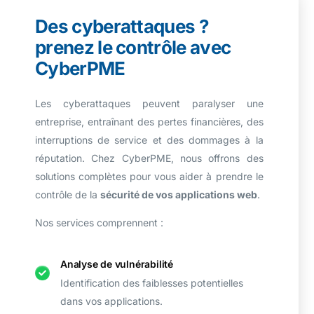
D
e
s
c
y
b
e
r
a
t
t
a
q
u
e
s
?
p
r
e
n
e
z
l
e
c
o
n
t
r
ô
l
e
a
v
e
c
C
y
b
e
r
P
M
E
Les cyberattaques peuvent paralyser une
entreprise, entraînant des pertes financières, des
interruptions de service et des dommages à la
réputation. Chez CyberPME, nous offrons des
solutions complètes pour vous aider à prendre le
contrôle de la
sécurité de vos applications web
.
Nos services comprennent :
Analyse de vulnérabilité
Identification des faiblesses potentielles
dans vos applications.