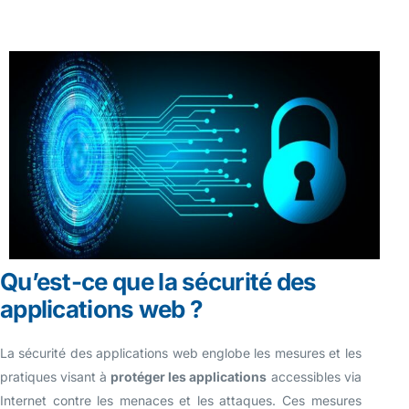
Qu’est-ce
que
la
sécurité
des
applications
web
?
La sécurité des applications web englobe les mesures et les
pratiques visant à
protéger les applications
accessibles via
Internet contre les menaces et les attaques. Ces mesures