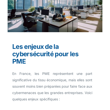
L
e
s
e
n
j
e
u
x
d
e
l
a
c
y
b
e
r
s
é
c
u
r
i
t
é
p
o
u
r
l
e
s
P
M
E
En France, les PME représentent une part
significative du tissu économique, mais elles sont
souvent moins bien préparées pour faire face aux
cybermenaces que les grandes entreprises. Voici
quelques enjeux spécifiques :