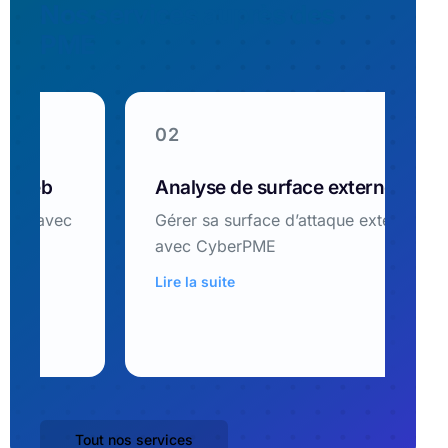
Nos services auprès des
PME
02
0
Analyse de surface externe
S
U
d
i
Lire la suite
d
Li
Tout nos services